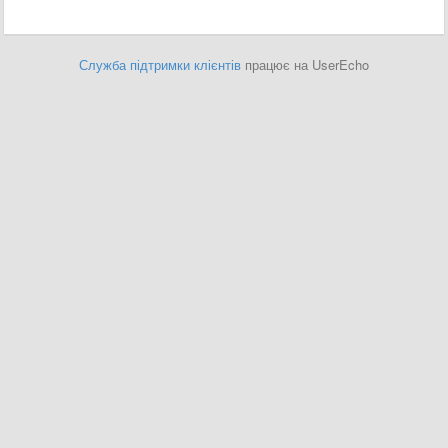
Служба підтримки клієнтів
працює на UserEcho