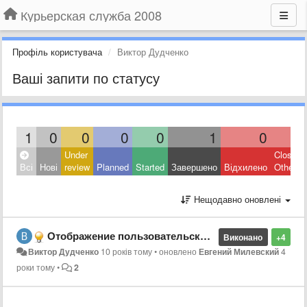
Курьерская служба 2008
Профіль користувача
Виктор Дудченко
Ваші запити по статусу
1
0
0
0
0
1
0
0
Under
Closed:
Всі
Нові
review
Planned
Started
Завершено
Відхилено
Other
Нещодавно оновлені
Отображение пользовательских полей на вкладке сотрудники
Виконано
+4
Виктор Дудченко
10 років тому
•
оновлено
Евгений Милевский
4
роки тому
•
2