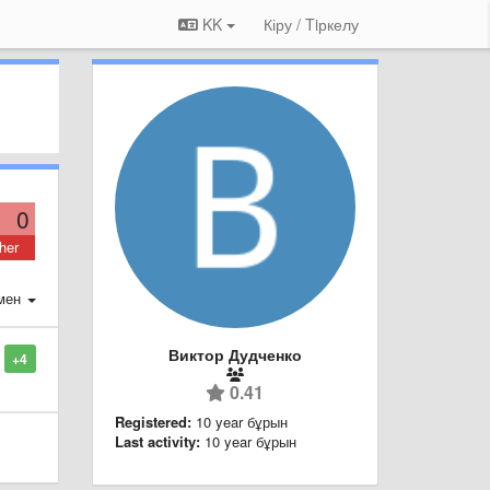
KK
Кіру / Tiркелу
0
her
мен
Виктор Дудченко
+4
0.41
Registered:
10 year бұрын
Last activity:
10 year бұрын