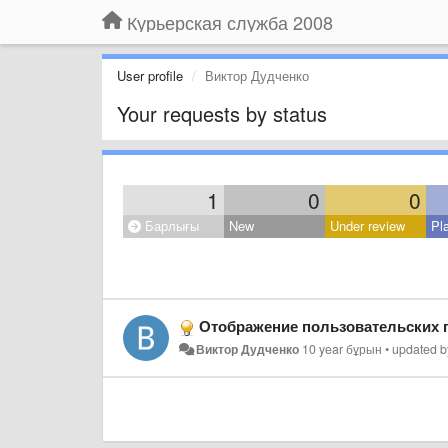
Курьерская служба 2008
User profile
Виктор Дудченко
Your requests by status
1
0
0
Барлығы
New
Under review
Pl
Отображение пользовательских 
Виктор Дудченко
10 year бұрын
•
updated 