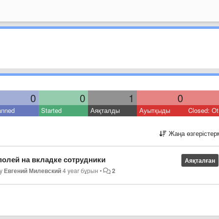
0
0
1
0
anned
Started
Аяқталды
Ауытқыды
Closed: Ot
Жаңа өзгерістер
полей на вкладке сотрудники
Аяқталған
by
Евгений Милевский
4 year бұрын
•
2