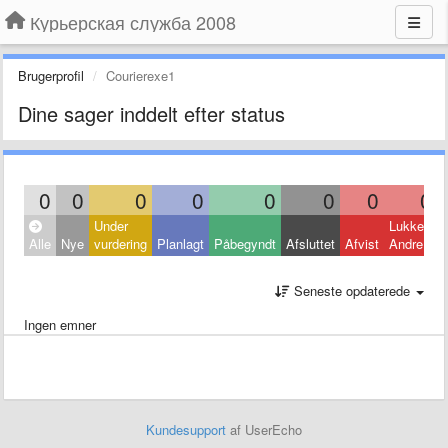
Курьерская служба 2008
Brugerprofil
Courierexe1
Dine sager inddelt efter status
0
0
0
0
0
0
0
0
Under
Lukket:
Alle
Nye
vurdering
Planlagt
Påbegyndt
Afsluttet
Afvist
Andre
Seneste opdaterede
Ingen emner
Kundesupport
af UserEcho