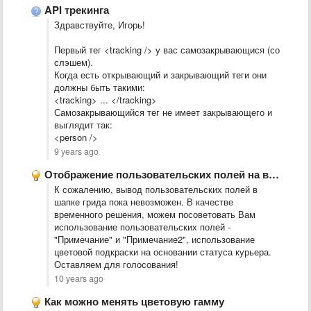
API трекинга
Здравствуйте, Игорь!
Первый тег <tracking /> у вас самозакрывающися (со
слэшем).
Когда есть открывающий и закрывающий теги они
должны быть такими:
<tracking> ... </tracking>
Самозакрывающийся тег не имеет закрывающего и
выглядит так:
<person />
9 years ago
Отображение пользовательских полей на вкладке сотрудники
К сожалению, вывод пользовательских полей в
шапке грида пока невозможен. В качестве
временного решения, можем посоветовать Вам
использование пользовательских полей -
"Примечание" и "Примечание2", использование
цветовой подкраски на основании статуса курьера.
Оставляем для голосования!
10 years ago
Как можно менять цветовую гамму