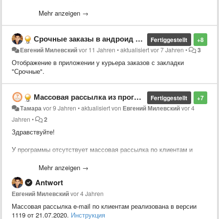
пользуется реальный оператор или диспетчер, начиная от
приема заказ создания заявки, назначения ее курьерам и т.д.
Mehr anzeigen →
Срочные заказы в андроид приложении
Fertiggestellt
+8
Евгений Милевский
vor 11 Jahren
•
aktualisiert
vor 7 Jahren
•
3
Отображение в приложении у курьера заказов с закладки
"Срочные".
Массовая рассылка из программы
Fertiggestellt
+7
Тамара
vor 9 Jahren
•
aktualisiert von
Евгений Милевский
vor 4
Jahren
•
2
Здравствуйте!
У программы отсутствует массовая рассылка по клиентам и
сотрудникам.
Например было бы удобно делать общую рассылка по e-mail/
Mehr anzeigen →
телефону.
Antwort
К примеру, компания решила сделать изменения по з/п и всем
курьерам рассылка пришла.
Евгений Милевский
vor 4 Jahren
Или например, поздравления с праздников для клиентов и так
Массовая рассылка e-mail по клиентам реализована в версии
далее.
1119 от 21.07.2020.
Инструкция