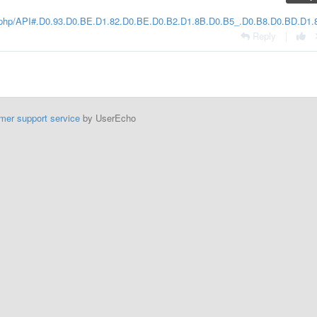
ndex.php/API#.D0.93.D0.BE.D1.82.D0.BE.D0.B2.D1.8B.D0.B5_.D0.B8.D0.BD.D1
Reply
|
mer support service
by UserEcho