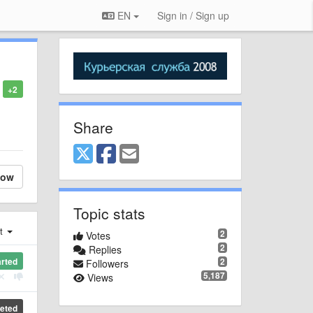
EN
Sign in / Sign up
+2
Share
low
Topic stats
st
2
Votes
2
Replies
arted
2
Followers
5,187
Views
eted