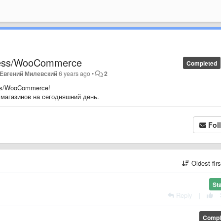
ress/WooCommerce
Completed
Евгений Милевский
6 years ago
•
2
ss/WooCommerce!
магазинов на сегодняшний день.
Fol
Oldest fir
St
Reply
|
Compl