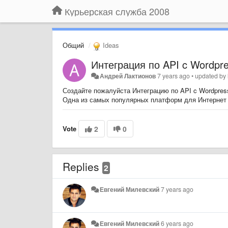
Курьерская служба 2008
Общий
Ideas
Интеграция по API c Wordp
Андрей Лактионов
7 years ago
•
updated by
Создайте пожалуйста Интеграцию по API c Wordpre
Одна из самых популярных платформ для Интернет 
Vote
2
0
Replies
2
Евгений Милевский
7 years ago
Евгений Милевский
6 years ago