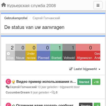
Курьерская служба 2008
Gebruikersprofiel
Сергей Голчанский
De status van uw aanvragen
2
0
0
0
1
1
0
Under
Geslote
Alles
Nieuw
review
Planned
Started
Voltooid
Afgewezen
Andere
Laatst bijgewerkt
Видео пример использования программы
Started
+18
Сергей Голчанский
13 jaar geleden
•
bijgewerkt door
CucumberDream
9 jaar geleden
•
5
Отличная идея создать сообщетво!
Thanks
+3