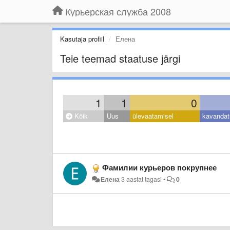
Курьерская служба 2008
Kasutaja profiil
Елена
Teie teemad staatuse järgi
1
1
0
Kõik
Uus
ülevaatamisel
kavandat
Фамилии курьеров покрупнее
Елена
3 aastat tagasi
•
0