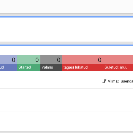
0
0
0
0
ud
Started
valmis
tagasi lükatud
Suletud: muu
Viimati uuend