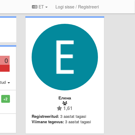
ET
Logi sisse / Registreeri
0
atud
Елена
+2
1,61
Registreeritud:
3 aastat tagasi
Viimane tegevus:
3 aastat tagasi