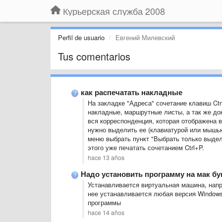
Курьерская служба 2008
Perfil de usuario
Евгений Милевский
Tus comentarios
как распечатать накладные
На закладке "Адреса" сочетание клавиш Ctr
накладные, маршрутные листы, а так же до
вся корреспонденция, которая отображена в
нужно выделить ее (клавиатурой или мышью, 
меню выбрать пункт "Выбрать только выделе
этого уже печатать сочетанием Ctrl+P.
hace 13 años
Надо установить программу на мак бу
Устанавливается виртуальная машина, напри
нее устанавливается любая версия Windows
программы
hace 14 años