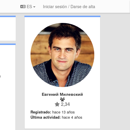
ES
Iniciar sesión / Darse de alta
м
Евгений Милевский
2,34
Registrado:
hace 13 años
Última actividad:
hace 4 años