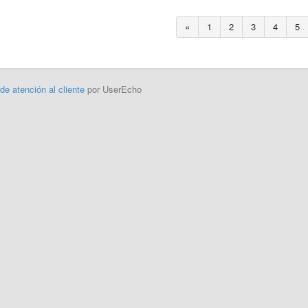
«
1
2
3
4
5
 de atención al cliente
por UserEcho