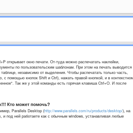
l+P открывает окно печати. От-туда можно распечатать наклейки,
кументы по пользовательским шаблонам. При этом на печать выводится
 таблице, независимо от выделения. Чтобы распечатать только часть,
с помощью кнопок Shift и Ctrl), нажать правой кнопкой, и в контекстно
нное". Так же у этой команды есть горячая клавиша Ctrl+O. И после
к!!! Кто может помочь?
мер, Parallels Desktop (
http://www.parallels.com/ru/products/desktop/
), на
, и под ней работаете как с обычным windows, устанавливая любые