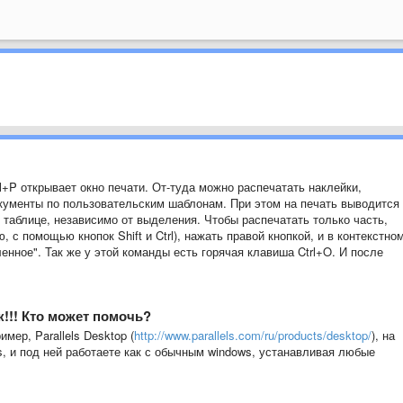
l+P открывает окно печати. От-туда можно распечатать наклейки,
кументы по пользовательским шаблонам. При этом на печать выводится
 таблице, независимо от выделения. Чтобы распечатать только часть,
с помощью кнопок Shift и Ctrl), нажать правой кнопкой, и в контекстно
нное". Так же у этой команды есть горячая клавиша Ctrl+O. И после
к!!! Кто может помочь?
мер, Parallels Desktop (
http://www.parallels.com/ru/products/desktop/
), на
, и под ней работаете как с обычным windows, устанавливая любые