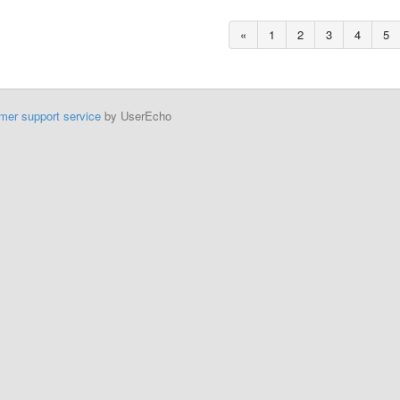
«
1
2
3
4
5
mer support service
by UserEcho