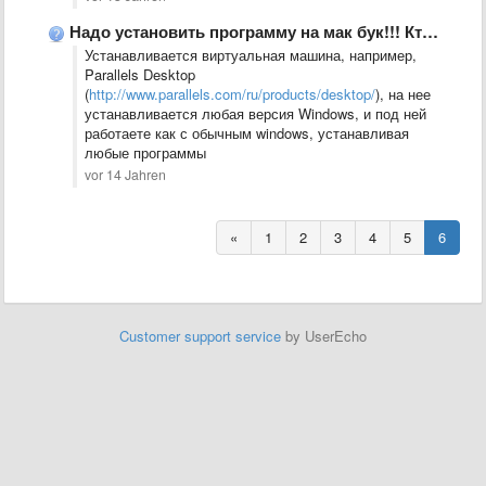
Надо установить программу на мак бук!!! Кто может помочь?
Устанавливается виртуальная машина, например,
Parallels Desktop
(
http://www.parallels.com/ru/products/desktop/
), на нее
устанавливается любая версия Windows, и под ней
работаете как с обычным windows, устанавливая
любые программы
vor 14 Jahren
«
1
2
3
4
5
6
Customer support service
by UserEcho