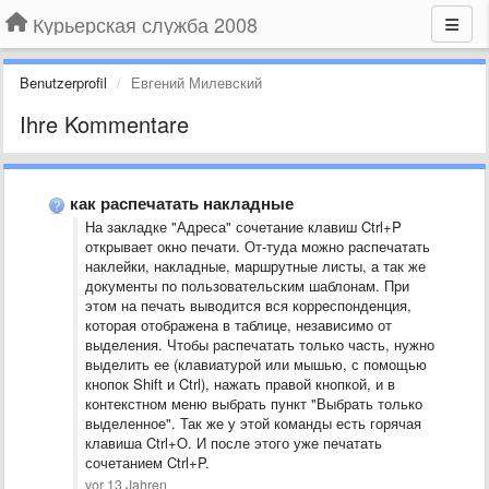
Курьерская служба 2008
Benutzerprofil
Евгений Милевский
Ihre Kommentare
как распечатать накладные
На закладке "Адреса" сочетание клавиш Ctrl+P
открывает окно печати. От-туда можно распечатать
наклейки, накладные, маршрутные листы, а так же
документы по пользовательским шаблонам. При
этом на печать выводится вся корреспонденция,
которая отображена в таблице, независимо от
выделения. Чтобы распечатать только часть, нужно
выделить ее (клавиатурой или мышью, с помощью
кнопок Shift и Ctrl), нажать правой кнопкой, и в
контекстном меню выбрать пункт "Выбрать только
выделенное". Так же у этой команды есть горячая
клавиша Ctrl+O. И после этого уже печатать
сочетанием Ctrl+P.
vor 13 Jahren