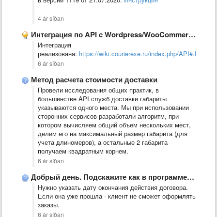
4 ár síðan
Интеграция по API c Wordpress/WooCommerce
Интеграция
реализована:
https://wiki.courierexe.ru/index.php/API#.D0
6 ár síðan
Метод расчета стоимости доставки
Провели исследования общих практик, в
большинстве API служб доставки габариты
указываются одного места. Мы при использовании
сторонних сервисов разработали алгоритм, при
котором вычисляем общий объем нескольких мест,
делим его на максимальный размер габарита (для
учета длиномеров), а остальные 2 габарита
получаем квадратным корнем.
6 ár síðan
Добрый день. Подскажите как в программе клиента поставить в стоп, …
Нужно указать дату окончания действия договора.
Если она уже прошла - клиент не сможет оформлять
заказы.
6 ár síðan